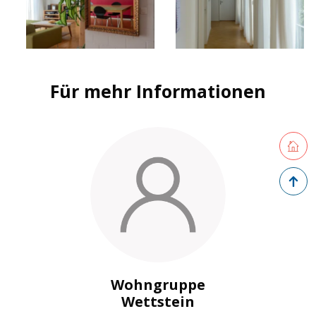
Für mehr Informationen
Retourne
Zurück 
Wohngruppe
Wettstein