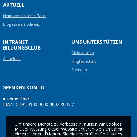
AKTUELL
Neues von insieme Basel
Blog insieme Schweiz
INTRANET
UNS UNTERSTÜTZEN
BILDUNGSCLUB
Aktiv werden
Anmelden
Mitgliedschaft
Spenden
SPENDEN KONTO
insieme Basel
IBAN: CH91 0900 0000 4002 8035 7
Um unsere Dienste zu verbessern, nutzen wir Cookies.
Mit der Nutzung dieser Website erklären Sie sich damit
einverstanden. Erfahren Sie hier mehr über Rechtliches
Copyright © 2026
insieme Basel
. Alle Rechte vorbehalten.