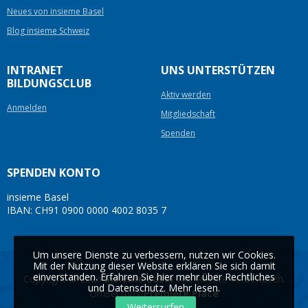
Neues von insieme Basel
Blog insieme Schweiz
INTRANET
UNS UNTERSTÜTZEN
BILDUNGSCLUB
Aktiv werden
Anmelden
Mitgliedschaft
Spenden
SPENDEN KONTO
insieme Basel
IBAN: CH91 0900 0000 4002 8035 7
Um unsere Dienste zu verbessern, nutzen wir Cookies.
Mit der Nutzung dieser Website erklären Sie sich damit
einverstanden. Erfahren Sie hier mehr über Rechtliches
Copyright © 2026
insieme Basel
. Alle Rechte vorbehalten.
und Datenschutz.
Mehr lesen
.
Umsetzung
Première Place
Weitersurfen