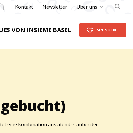
rück zur Startseite
Kontakt
Newsletter
Über uns
UES VON INSIEME BASEL
SPENDEN
sgebucht)
artet eine Kombination aus atemberaubender