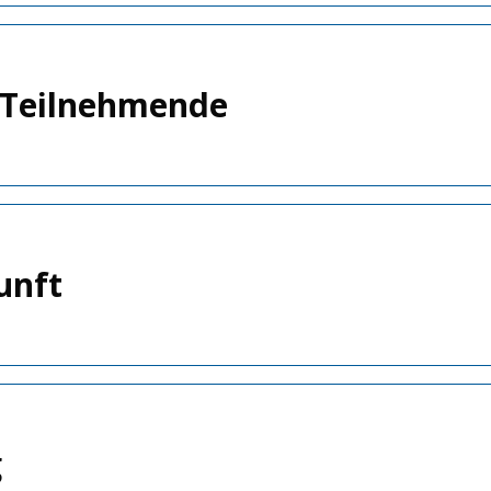
 Teilnehmende
unft
g